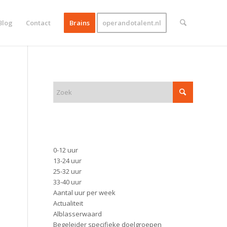
Blog
Contact
Brains
operandotalent.nl
ZOEK
FUNCTIE
0-12 uur
13-24 uur
25-32 uur
33-40 uur
Aantal uur per week
Actualiteit
Alblasserwaard
Begeleider specifieke doelgroepen