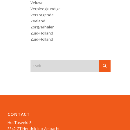
Veluwe
Verpleegkundige
Verzorgende
Zeeland
Zorgverhalen
Zuid-Holland
Zuid-Holland
CONTACT
Het Tasveld 8
3342 GT Hendrik-Ido-Ambacht