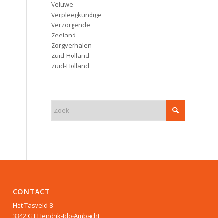
Veluwe
Verpleegkundige
Verzorgende
Zeeland
Zorgverhalen
Zuid-Holland
Zuid-Holland
CONTACT
Het Tasveld 8
3342 GT Hendrik-Ido-Ambacht