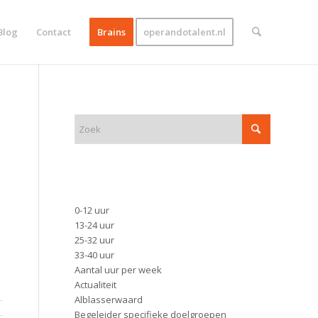
Blog
Contact
Brains
operandotalent.nl
ZOEK
FUNCTIE
0-12 uur
13-24 uur
25-32 uur
33-40 uur
Aantal uur per week
Actualiteit
Alblasserwaard
Begeleider specifieke doelgroepen