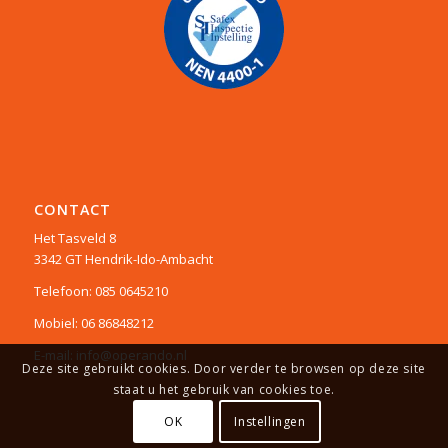
CONTACT
Het Tasveld 8
3342 GT Hendrik-Ido-Ambacht
Telefoon: 085 0645210
Mobiel: 06 86848212
E-mail: info@operando.nl
Deze site gebruikt cookies. Door verder te browsen op deze site
staat u het gebruik van cookies toe.
OK
Instellingen