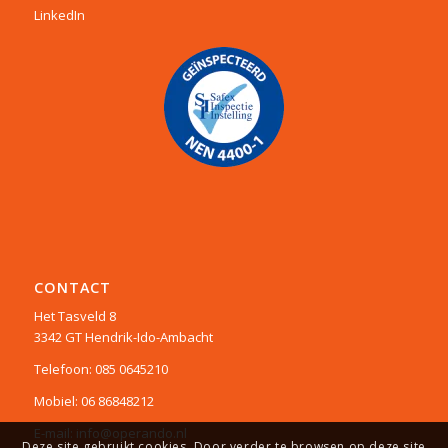
LinkedIn
CONTACT
Het Tasveld 8
3342 GT Hendrik-Ido-Ambacht
Telefoon: 085 0645210
Mobiel: 06 86848212
E-mail: info@operando.nl
Deze site gebruikt cookies. Door verder te browsen op deze site