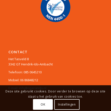
CONTACT
Het Tasveld 8
3342 GT Hendrik-Ido-Ambacht
Telefoon: 085 0645210
Mobiel: 06 86848212
E-mail: info@operando.nl
Deze site gebruikt cookies. Door verder te browsen op deze site
staat u het gebruik van cookies toe.
OK
Instellingen