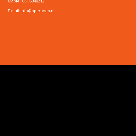
Mobiel: 06 86848212
E-mail: info@operando.nl