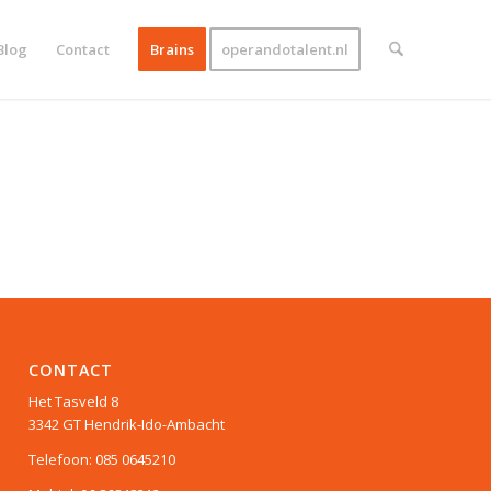
Blog
Contact
Brains
operandotalent.nl
CONTACT
Het Tasveld 8
3342 GT Hendrik-Ido-Ambacht
Telefoon: 085 0645210