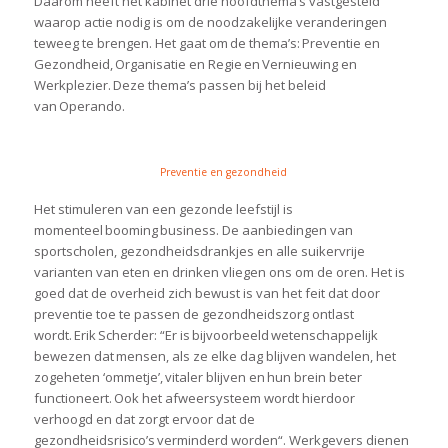
Daarom heeft het kabinet drie hoofdthema’s vastgesteld
waarop actie nodig is om de noodzakelijke veranderingen
teweeg te brengen. Het gaat om de thema’s:
Preventie en
Gezondheid
,
Organisatie en Regie
en
Vernieuwing en
Werkplezier
. Deze thema’s passen bij het beleid
van
Operando
.
Preventie en gezondheid
Het stimuleren van een gezonde leefstijl is
momenteel
booming
business. De aanbiedingen van
sportscholen, gezondheidsdrankjes en alle suikervrije
varianten van eten en drinken vliegen ons om de oren. Het is
goed dat de overheid zich bewust is van het feit dat door
preventie toe te passen de gezondheidszorg ontlast
wordt. Erik
Scherder
: “
Er is bijvoorbeeld wetenschappelijk
bewezen dat mensen, als ze elke dag blijven wandelen, het
zogeheten ‘ommetje’, vitaler blijven en hun brein beter
functioneert. Ook het afweersysteem wordt hierdoor
verhoogd en dat zorgt ervoor dat de
gezondheidsrisico’s verminderd worden
“.
Werkgevers dienen