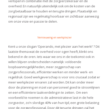
verlopen in combinatie met de zorgverzekeraar en de
overheid. En natuurlijk uiteindelijk ook om de kosten van de
zorg betaalbaar te houden en terug te dringen.
Plaatselijk en
regionaal zijn we regelmatig hoorbaar en zichtbaar aanwezig
om onze visie en passie te delen.
Vernieuwing en werkplezier
Kent u onze slogan ‘Operando, met plezier aan het werk!’ ? Dit
laatste thema wat de overheid voor ogen heeft, klinkt ons
bekend in de oren. Iets waar we ons in de toekomst ook in
willen blijven onderscheiden namelijk: voldoende
loopbaanmogelijkheden, meer zeggenschap van
zorgprofessionals, efficiënter werken en minder werk- en
regeldruk. Goed werkgeverschap is voor ons cruciaal zodat er
meer werkplezier ervaren zal worden. Dit kan onder meer
door de planning en inzet van personeel goed te stroomlijnen
en een efficiëntere taakverdeling in te zetten. Om een
voorbeeld te noemen is de administratieve last in de hele
zorgsector, zo’n slordige 40% van hun tijd, een grote belasting
voor de zorgprofessional. Door dit terug te dringen zal het