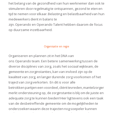
het belang van de gezondheid van hun werknemer dan ook te
stimuleren door regelmatig te ontspannen, gezond te eten en
tijd te nemen voor elkaar. Belasting en belastbaarheid van hun
medewerkers dient in balans te
zijn.
Operando
en
Operando
Talent hebben daarom de focus
op duurzame inzetbaarheid.
Organisatie en regie
Organiseren en plannen zit in het DNA van
ons
Operando
team. Een betere samenwerking tussen de
diverse disciplines van zorg, zoals het sociaal wijkteam, de
gemeente en zorginstanties, kan van invloed zijn op de
kwaliteit van zorg, en langer durende zorg voorkomen of het
traject van zorg verkorten.
En dit is voor alle
betrokken partijen een voordeel, cliënt tevreden, mantelzorger
merkt ondersteuning op, de zorginstantie is blij om de juiste en
adequate zorg te kunnen bieden! Hier ligt tevens ook een taak
van de desbetreffende gemeente om de mogelijkheden te
onderzoeken waarin deze trajecten nog soepeler kunnen