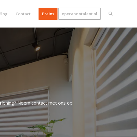
Blog
Contact
Brains
operandotalent.nl
rlening? Neem contact met ons op!