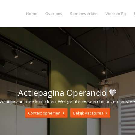
Home
Over ons
Samenwerken
Werken Bij
Actiepagina Operando 🧡
waar je aan mee kunt doen. Wel geïnteresseerd in onze dienstve
Contact opnemen
Bekijk vacatures