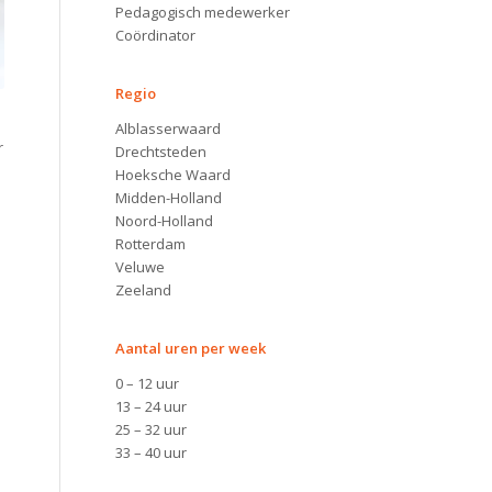
Pedagogisch medewerker
Coördinator
Regio
Alblasserwaard
r
Drechtsteden
Hoeksche Waard
Midden-Holland
Noord-Holland
Rotterdam
Veluwe
Zeeland
Aantal uren per week
0 – 12 uur
13 – 24 uur
25 – 32 uur
33 – 40 uur