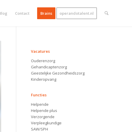
Blog
Contact
Brains
operandotalent.nl
VACATURES
Vacatures
Ouderenzorg
Gehandicaptenzorg
Geestelijke Gezondheidszorg
Kinderopvang
Functies
Helpende
Helpende plus
Verzorgende
Verpleegkundige
SAW/SPH