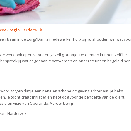
 week regio Harderwijk
een baan in de zorg? Dan is medewerker hulp bij huishouden wel wat voo
 je werk ook open voor een gezellig praatje. De cliënten kunnen zelf het
en bespreek jij wat er gedaan moet worden en ondersteunt en begeleid hen
rvoor zorgen dat je een nette en schone omgeving achterlaat. Je helpt
nen. Je toont graag initiatief en hebt oog voor de behoefte van de cliënt.
sie en visie van Operando. Verder ben jij:
van) Harderwijk;